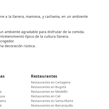
arne a la llanera, mamona, y cachama, en un ambiente
e un ambiente agradable para disfrutar de la comida.
ntretenimiento típico de la cultura llanera.
acogedor.
na decoración rústica.
cas
Restaurantes
Restaurantes en Cartagena
Restaurantes en Bogotá
a
Restaurantes en Medellín
quia
Restaurantes en Cali
gena
Restaurantes en Santa Marta
á
Restaurantes en Barranquilla