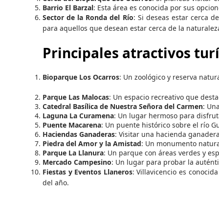
Barrio El Barzal
: Esta área es conocida por sus opcio
Sector de la Ronda del Río
: Si deseas estar cerca d
para aquellos que desean estar cerca de la naturalez
Principales atractivos turí
Bioparque Los Ocarros
: Un zoológico y reserva natur
Parque Las Malocas
: Un espacio recreativo que desta
Catedral Basílica de Nuestra Señora del Carmen
: Una
Laguna La Curamena
: Un lugar hermoso para disfruta
Puente Macarena
: Un puente histórico sobre el río 
Haciendas Ganaderas
: Visitar una hacienda ganadera 
Piedra del Amor y la Amistad
: Un monumento natural
Parque La Llanura
: Un parque con áreas verdes y esp
Mercado Campesino
: Un lugar para probar la autént
Fiestas y Eventos Llaneros
: Villavicencio es conocid
del año.