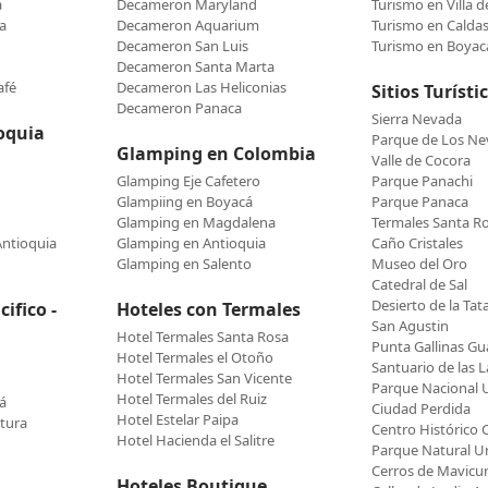
a
Decameron Maryland
Turismo en Villa 
a
Decameron Aquarium
Turismo en Calda
Decameron San Luis
Turismo en Boyac
Decameron Santa Marta
afé
Decameron Las Heliconias
Sitios Turísti
Decameron Panaca
Sierra Nevada
oquia
Parque de Los N
Glamping en Colombia
Valle de Cocora
Glamping Eje Cafetero
Parque Panachi
Glampiing en Boyacá
Parque Panaca
Glamping en Magdalena
Termales Santa R
Antioquia
Glamping en Antioquia
Caño Cristales
Glamping en Salento
Museo del Oro
Catedral de Sal
Desierto de la Tat
ifico -
Hoteles con Termales
San Agustin
Hotel Termales Santa Rosa
Punta Gallinas Gua
Hotel Termales el Otoño
Santuario de las L
Hotel Termales San Vicente
Parque Nacional U
Hotel Termales del Ruiz
á
Ciudad Perdida
Hotel Estelar Paipa
tura
Centro Histórico 
Hotel Hacienda el Salitre
Parque Natural 
Cerros de Mavicu
Hoteles Boutique