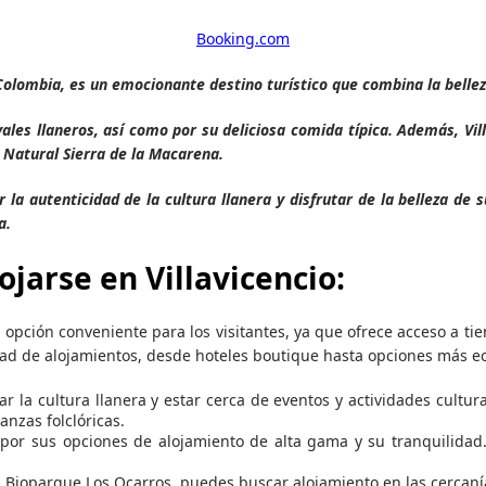
Booking.com
Colombia, es un emocionante destino turístico que combina la belleza 
ales llaneros, así como por su deliciosa comida típica. Además, Vil
 Natural Sierra de la Macarena.
ar la autenticidad de la cultura llanera y disfrutar de la belleza de
a.
jarse en Villavicencio:
a opción conveniente para los visitantes, ya que ofrece acceso a ti
dad de alojamientos, desde hoteles boutique hasta opciones más e
ar la cultura llanera y estar cerca de eventos y actividades cultur
nzas folclóricas.
a por sus opciones de alojamiento de alta gama y su tranquilida
 el Bioparque Los Ocarros, puedes buscar alojamiento en las cercanías