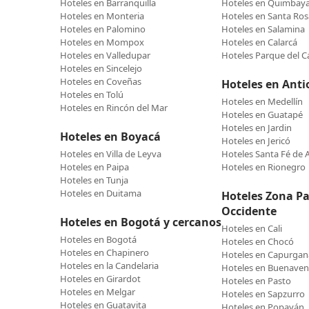
Hoteles en Barranquilla
Hoteles en Quimbay
Hoteles en Monteria
Hoteles en Santa Ros
Hoteles en Palomino
Hoteles en Salamina
Hoteles en Mompox
Hoteles en Calarcá
Hoteles en Valledupar
Hoteles Parque del C
Hoteles en Sincelejo
Hoteles en Coveñas
Hoteles en Anti
Hoteles en Tolú
Hoteles en Medellín
Hoteles en Rincón del Mar
Hoteles en Guatapé
Hoteles en Jardin
Hoteles en Boyacá
Hoteles en Jericó
Hoteles en Villa de Leyva
Hoteles Santa Fé de 
Hoteles en Paipa
Hoteles en Rionegro
Hoteles en Tunja
Hoteles en Duitama
Hoteles Zona Pac
Occidente
Hoteles en Bogotá y cercanos
Hoteles en Cali
Hoteles en Bogotá
Hoteles en Chocó
Hoteles en Chapinero
Hoteles en Capurgan
Hoteles en la Candelaria
Hoteles en Buenaven
Hoteles en Girardot
Hoteles en Pasto
Hoteles en Melgar
Hoteles en Sapzurro
Hoteles en Guatavita
Hoteles en Popayán