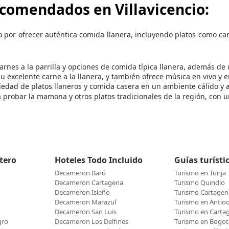
ecomendados en Vil
lavicencio:
do por ofrecer auténtica comida llanera, incluyendo platos como c
carnes a la parrilla y opciones de comida típica llanera, además d
su excelente carne a la llanera, y también ofrece música en vivo y e
iedad de platos llaneros y comida casera en un ambiente cálido y 
 probar la mamona y otros platos tradicionales de la región, con u
etero
Hoteles Todo Incluido
Guías turísti
Decameron Barú
Turismo en Tunja
Decameron Cartagena
Turismo Quindio
Decameron Isleño
Turismo Cartagen
Decameron Marazul
Turismo en Antio
Decameron San Luis
Turismo en Carta
gro
Decameron Los Delfines
Turismo en Bogot