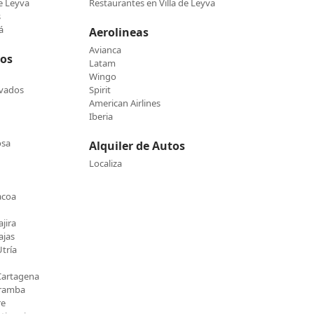
de Leyva
Restaurantes en Villa de Leyva
s
á
Aerolineas
Avianca
cos
Latam
Wingo
evados
Spirit
American Airlines
Iberia
osa
Alquiler de Autos
Localiza
acoa
jira
ajas
tría
Cartagena
Uramba
re