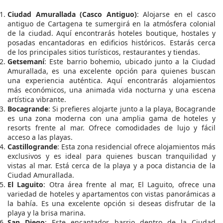
Ciudad Amurallada (Casco Antiguo)
: Alojarse en el casco
antiguo de Cartagena te sumergirá en la atmósfera colonial
de la ciudad. Aquí encontrarás hoteles boutique, hostales y
posadas encantadoras en edificios históricos. Estarás cerca
de los principales sitios turísticos, restaurantes y tiendas.
Getsemaní
: Este barrio bohemio, ubicado junto a la Ciudad
Amurallada, es una excelente opción para quienes buscan
una experiencia auténtica. Aquí encontrarás alojamientos
más económicos, una animada vida nocturna y una escena
artística vibrante.
Bocagrande
: Si prefieres alojarte junto a la playa, Bocagrande
es una zona moderna con una amplia gama de hoteles y
resorts frente al mar. Ofrece comodidades de lujo y fácil
acceso a las playas.
Castillogrande
: Esta zona residencial ofrece alojamientos más
exclusivos y es ideal para quienes buscan tranquilidad y
vistas al mar. Está cerca de la playa y a poca distancia de la
Ciudad Amurallada.
El Laguito
: Otra área frente al mar, El Laguito, ofrece una
variedad de hoteles y apartamentos con vistas panorámicas a
la bahía. Es una excelente opción si deseas disfrutar de la
playa y la brisa marina.
San Diego
: Este encantador barrio dentro de la Ciudad