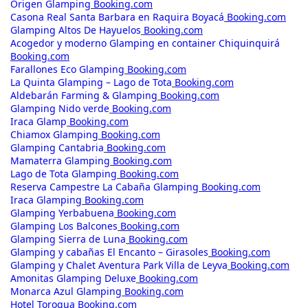
Origen Glamping
Booking.com
Casona Real Santa Barbara en Raquira Boyacá
Booking.com
Glamping Altos De Hayuelos
Booking.com
Acogedor y moderno Glamping en container Chiquinquirá
Booking.com
Farallones Eco Glamping
Booking.com
La Quinta Glamping – Lago de Tota
Booking.com
Aldebarán Farming & Glamping
Booking.com
Glamping Nido verde
Booking.com
Iraca Glamp
Booking.com
Chiamox Glamping
Booking.com
Glamping Cantabria
Booking.com
Mamaterra Glamping
Booking.com
Lago de Tota Glamping
Booking.com
Reserva Campestre La Cabaña Glamping
Booking.com
Iraca Glamping
Booking.com
Glamping Yerbabuena
Booking.com
Glamping Los Balcones
Booking.com
Glamping Sierra de Luna
Booking.com
Glamping y cabañas El Encanto – Girasoles
Booking.com
Glamping y Chalet Aventura Park Villa de Leyva
Booking.com
Amonitas Glamping Deluxe
Booking.com
Monarca Azul Glamping
Booking.com
Hotel Torogua
Booking.com