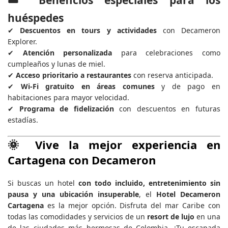
🎟️
Beneficios especiales para los
huéspedes
✔
Descuentos en tours y actividades
con Decameron
Explorer.
✔
Atención personalizada
para celebraciones como
cumpleaños y lunas de miel.
✔
Acceso prioritario a restaurantes
con reserva anticipada.
✔
Wi-Fi gratuito en áreas comunes
y de pago en
habitaciones para mayor velocidad.
✔
Programa de fidelización
con descuentos en futuras
estadías.
🌞
Vive la mejor experiencia en
Cartagena con Decameron
Si buscas un hotel
con todo incluido, entretenimiento sin
pausa y una ubicación insuperable
, el
Hotel Decameron
Cartagena
es la mejor opción. Disfruta del mar Caribe con
todas las comodidades y servicios de un
resort de lujo
en una
de las ciudades más hermosas de Colombia. ¡Tu escapada