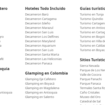
etero
Hoteles Todo Incluido
Guías turísti
Decameron Barú
Turismo en Tunja
Decameron Cartagena
Turismo Quindio
Decameron Isleño
Turismo Cartagen
Decameron Marazul
Turismo en Antio
Decameron San Luis
Turismo en Carta
gro
Decameron Los Delfines
Turismo en Bogot
a
Decameron Maryland
Turismo en Villa 
a
Decameron Aquarium
Turismo en Calda
Decameron San Luis
Turismo en Boyac
Decameron Santa Marta
afé
Decameron Las Heliconias
Sitios Turísti
Decameron Panaca
Sierra Nevada
oquia
Parque de Los N
Glamping en Colombia
Valle de Cocora
Glamping Eje Cafetero
Parque Panachi
Glampiing en Boyacá
Parque Panaca
Glamping en Magdalena
Termales Santa R
Antioquia
Glamping en Antioquia
Caño Cristales
Glamping en Salento
Museo del Oro
Catedral de Sal