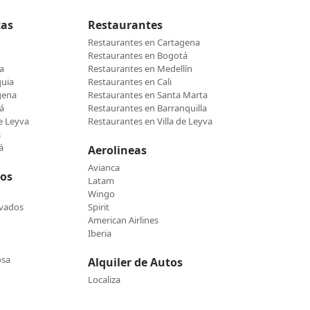
cas
Restaurantes
Restaurantes en Cartagena
Restaurantes en Bogotá
a
Restaurantes en Medellín
quia
Restaurantes en Cali
gena
Restaurantes en Santa Marta
á
Restaurantes en Barranquilla
de Leyva
Restaurantes en Villa de Leyva
s
á
Aerolineas
Avianca
cos
Latam
Wingo
evados
Spirit
American Airlines
Iberia
osa
Alquiler de Autos
Localiza