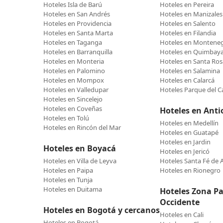
Hoteles Isla de Barú
Hoteles en Pereira
Hoteles en San Andrés
Hoteles en Manizales
Hoteles en Providencia
Hoteles en Salento
Hoteles en Santa Marta
Hoteles en Filandia
Hoteles en Taganga
Hoteles en Montene
Hoteles en Barranquilla
Hoteles en Quimbay
Hoteles en Monteria
Hoteles en Santa Ros
Hoteles en Palomino
Hoteles en Salamina
Hoteles en Mompox
Hoteles en Calarcá
Hoteles en Valledupar
Hoteles Parque del C
Hoteles en Sincelejo
Hoteles en Coveñas
Hoteles en Anti
Hoteles en Tolú
Hoteles en Medellín
Hoteles en Rincón del Mar
Hoteles en Guatapé
Hoteles en Jardin
Hoteles en Boyacá
Hoteles en Jericó
Hoteles en Villa de Leyva
Hoteles Santa Fé de 
Hoteles en Paipa
Hoteles en Rionegro
Hoteles en Tunja
Hoteles en Duitama
Hoteles Zona Pac
Occidente
Hoteles en Bogotá y cercanos
Hoteles en Cali
Hoteles en Bogotá