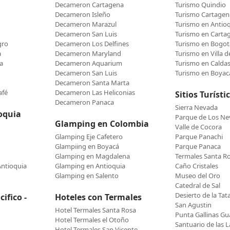
Decameron Cartagena
Turismo Quindio
Decameron Isleño
Turismo Cartagen
Decameron Marazul
Turismo en Antio
Decameron San Luis
Turismo en Carta
gro
Decameron Los Delfines
Turismo en Bogot
a
Decameron Maryland
Turismo en Villa 
a
Decameron Aquarium
Turismo en Calda
Decameron San Luis
Turismo en Boyac
Decameron Santa Marta
afé
Decameron Las Heliconias
Sitios Turísti
Decameron Panaca
Sierra Nevada
oquia
Parque de Los N
Glamping en Colombia
Valle de Cocora
Glamping Eje Cafetero
Parque Panachi
Glampiing en Boyacá
Parque Panaca
Glamping en Magdalena
Termales Santa R
Antioquia
Glamping en Antioquia
Caño Cristales
Glamping en Salento
Museo del Oro
Catedral de Sal
Desierto de la Tat
ifico -
Hoteles con Termales
San Agustin
Hotel Termales Santa Rosa
Punta Gallinas Gua
Hotel Termales el Otoño
Santuario de las L
Hotel Termales San Vicente