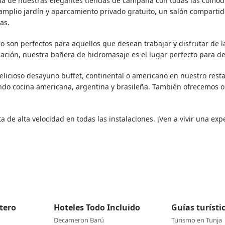
una de nuestras elegantes tiendas de campaña con todas las como
amplio jardín y aparcamiento privado gratuito, un salón compartid
as.
 son perfectos para aquellos que desean trabajar y disfrutar de l
jación, nuestra bañera de hidromasaje es el lugar perfecto para de
icioso desayuno buffet, continental o americano en nuestro rest
ndo cocina americana, argentina y brasileña. También ofrecemos 
a de alta velocidad en todas las instalaciones. ¡Ven a vivir una exp
etero
Hoteles Todo Incluido
Guías turísti
Decameron Barú
Turismo en Tunja