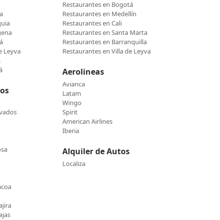
Restaurantes en Bogotá
a
Restaurantes en Medellín
quia
Restaurantes en Cali
gena
Restaurantes en Santa Marta
á
Restaurantes en Barranquilla
de Leyva
Restaurantes en Villa de Leyva
s
á
Aerolineas
Avianca
cos
Latam
Wingo
evados
Spirit
American Airlines
Iberia
osa
Alquiler de Autos
Localiza
acoa
jira
ajas