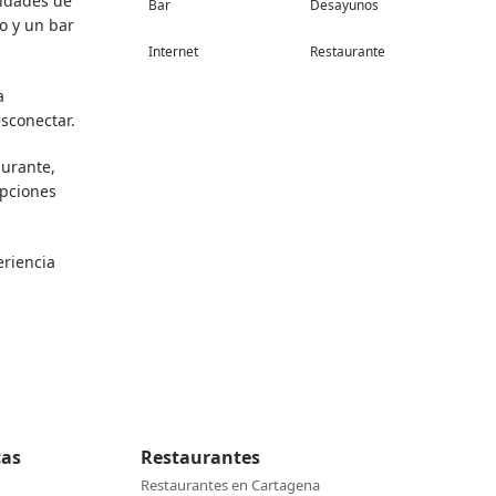
didades de
Bar
Desayunos
o y un bar
Internet
Restaurante
a
sconectar.
aurante,
opciones
eriencia
cas
Restaurantes
Restaurantes en Cartagena