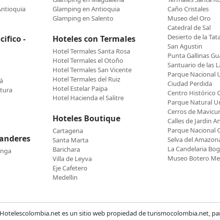
Antioquia
Glamping en Antioquia
Caño Cristales
Glamping en Salento
Museo del Oro
Catedral de Sal
Desierto de la Tat
ifico -
Hoteles con Termales
San Agustin
Hotel Termales Santa Rosa
Punta Gallinas Gua
Hotel Termales el Otoño
Santuario de las L
Hotel Termales San Vicente
Parque Nacional U
Hotel Termales del Ruiz
á
Ciudad Perdida
Hotel Estelar Paipa
tura
Centro Histórico 
Hotel Hacienda el Salitre
Parque Natural 
Cerros de Mavicu
Hoteles Boutique
Calles de Jardin A
Parque Nacional 
Cartagena
tanderes
Selva del Amazon
Santa Marta
La Candelaria Bo
Barichara
anga
Museo Botero Med
Villa de Leyva
Eje Cafetero
Medellin
Hotelescolombia.net es un sitio web propiedad de turismocolombia.net, pa