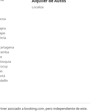
Alquiler de Autos
Localiza
acoa
jira
ajas
tría
Cartagena
Uramba
re
ntioquia
Cocuy
as
gotá
ellín
rtner asociado a booking.com, pero independiente de este.