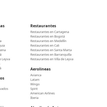
cas
Restaurantes
Restaurantes en Cartagena
Restaurantes en Bogotá
a
Restaurantes en Medellín
quia
Restaurantes en Cali
gena
Restaurantes en Santa Marta
á
Restaurantes en Barranquilla
de Leyva
Restaurantes en Villa de Leyva
s
á
Aerolineas
Avianca
cos
Latam
Wingo
evados
Spirit
American Airlines
Iberia
osa