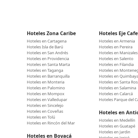
Hoteles Zona Caribe
Hoteles Eje Caf
Hoteles en Cartagena
Hoteles en Armenia
Hoteles Isla de Barú
Hoteles en Pereira
Hoteles en San Andrés
Hoteles en Manizales
Hoteles en Providencia
Hoteles en Salento
Hoteles en Santa Marta
Hoteles en Filandia
Hoteles en Taganga
Hoteles en Montene
Hoteles en Barranquilla
Hoteles en Quimbay
Hoteles en Monteria
Hoteles en Santa Ros
Hoteles en Palomino
Hoteles en Salamina
Hoteles en Mompox
Hoteles en Calarcá
Hoteles en Valledupar
Hoteles Parque del C
Hoteles en Sincelejo
Hoteles en Coveñas
Hoteles en Anti
Hoteles en Tolú
Hoteles en Medellín
Hoteles en Rincón del Mar
Hoteles en Guatapé
Hoteles en Jardin
Hoteles en Boyacá
Hoteles en Jericó