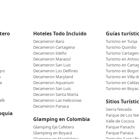
etero
Hoteles Todo Incluido
Guías turísti
Decameron Barú
Turismo en Tunja
Decameron Cartagena
Turismo Quindio
Decameron Isleño
Turismo Cartagen
Decameron Marazul
Turismo en Antio
Decameron San Luis
Turismo en Carta
gro
Decameron Los Delfines
Turismo en Bogot
a
Decameron Maryland
Turismo en Villa 
a
Decameron Aquarium
Turismo en Calda
Decameron San Luis
Turismo en Boyac
Decameron Santa Marta
afé
Decameron Las Heliconias
Sitios Turísti
Decameron Panaca
Sierra Nevada
oquia
Parque de Los N
Glamping en Colombia
Valle de Cocora
Glamping Eje Cafetero
Parque Panachi
Glampiing en Boyacá
Parque Panaca
Glamping en Magdalena
Termales Santa R