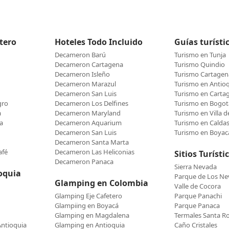
etero
Hoteles Todo Incluido
Guías turísti
Decameron Barú
Turismo en Tunja
Decameron Cartagena
Turismo Quindio
Decameron Isleño
Turismo Cartagen
Decameron Marazul
Turismo en Antio
Decameron San Luis
Turismo en Carta
gro
Decameron Los Delfines
Turismo en Bogot
a
Decameron Maryland
Turismo en Villa 
a
Decameron Aquarium
Turismo en Calda
Decameron San Luis
Turismo en Boyac
Decameron Santa Marta
afé
Decameron Las Heliconias
Sitios Turísti
Decameron Panaca
Sierra Nevada
oquia
Parque de Los N
Glamping en Colombia
Valle de Cocora
Glamping Eje Cafetero
Parque Panachi
Glampiing en Boyacá
Parque Panaca
Glamping en Magdalena
Termales Santa R
Antioquia
Glamping en Antioquia
Caño Cristales