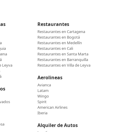
cas
Restaurantes
Restaurantes en Cartagena
Restaurantes en Bogotá
a
Restaurantes en Medellín
quia
Restaurantes en Cali
gena
Restaurantes en Santa Marta
á
Restaurantes en Barranquilla
de Leyva
Restaurantes en Villa de Leyva
s
á
Aerolineas
Avianca
cos
Latam
Wingo
evados
Spirit
American Airlines
Iberia
osa
Alquiler de Autos