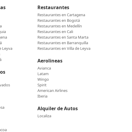
cas
Restaurantes
Restaurantes en Cartagena
Restaurantes en Bogotá
a
Restaurantes en Medellín
quia
Restaurantes en Cali
gena
Restaurantes en Santa Marta
á
Restaurantes en Barranquilla
de Leyva
Restaurantes en Villa de Leyva
s
á
Aerolineas
Avianca
cos
Latam
Wingo
evados
Spirit
American Airlines
Iberia
osa
Alquiler de Autos
Localiza
acoa