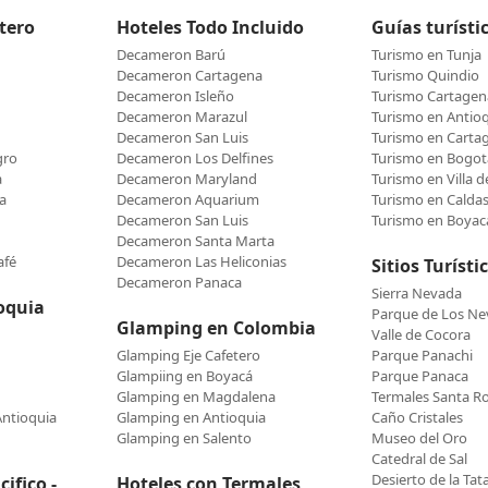
etero
Hoteles Todo Incluido
Guías turísti
Decameron Barú
Turismo en Tunja
Decameron Cartagena
Turismo Quindio
Decameron Isleño
Turismo Cartagen
Decameron Marazul
Turismo en Antio
Decameron San Luis
Turismo en Carta
gro
Decameron Los Delfines
Turismo en Bogot
a
Decameron Maryland
Turismo en Villa 
a
Decameron Aquarium
Turismo en Calda
Decameron San Luis
Turismo en Boyac
Decameron Santa Marta
afé
Decameron Las Heliconias
Sitios Turísti
Decameron Panaca
Sierra Nevada
oquia
Parque de Los N
Glamping en Colombia
Valle de Cocora
Glamping Eje Cafetero
Parque Panachi
Glampiing en Boyacá
Parque Panaca
Glamping en Magdalena
Termales Santa R
Antioquia
Glamping en Antioquia
Caño Cristales
Glamping en Salento
Museo del Oro
Catedral de Sal
Desierto de la Tat
ifico -
Hoteles con Termales