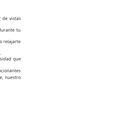
 de vistas
durante tu
o relajarte
.
esidad que
ocionantes
te, nuestro