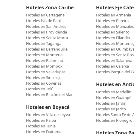
Hoteles Zona Caribe
Hoteles Eje Caf
Hoteles en Cartagena
Hoteles en Armenia
Hoteles Isla de Barú
Hoteles en Pereira
Hoteles en San Andrés
Hoteles en Manizales
Hoteles en Providencia
Hoteles en Salento
Hoteles en Santa Marta
Hoteles en Filandia
Hoteles en Taganga
Hoteles en Montene
Hoteles en Barranquilla
Hoteles en Quimbay
Hoteles en Monteria
Hoteles en Santa Ros
Hoteles en Palomino
Hoteles en Salamina
Hoteles en Mompox
Hoteles en Calarcá
Hoteles en Valledupar
Hoteles Parque del C
Hoteles en Sincelejo
Hoteles en Coveñas
Hoteles en Anti
Hoteles en Tolú
Hoteles en Medellín
Hoteles en Rincón del Mar
Hoteles en Guatapé
Hoteles en Jardin
Hoteles en Boyacá
Hoteles en Jericó
Hoteles en Villa de Leyva
Hoteles Santa Fé de 
Hoteles en Paipa
Hoteles en Rionegro
Hoteles en Tunja
Hoteles en Duitama
Hoteles Zona Pac