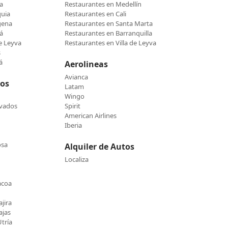
a
Restaurantes en Medellín
quia
Restaurantes en Cali
gena
Restaurantes en Santa Marta
á
Restaurantes en Barranquilla
de Leyva
Restaurantes en Villa de Leyva
s
á
Aerolineas
Avianca
cos
Latam
Wingo
evados
Spirit
American Airlines
Iberia
osa
Alquiler de Autos
Localiza
acoa
jira
ajas
tría