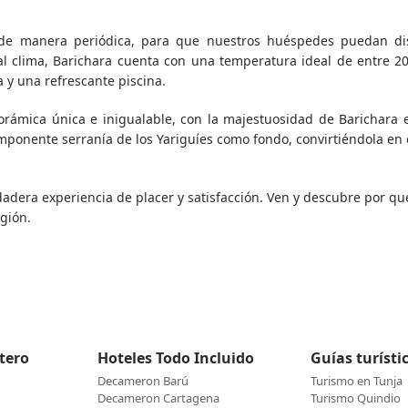
s de manera periódica, para que nuestros huéspedes puedan di
l clima, Barichara cuenta con una temperatura ideal de entre 20°
a y una refrescante piscina.
orámica única e inigualable, con la majestuosidad de Barichara 
imponente serranía de los Yariguíes como fondo, convirtiéndola en
adera experiencia de placer y satisfacción. Ven y descubre por qu
gión.
etero
Hoteles Todo Incluido
Guías turísti
Decameron Barú
Turismo en Tunja
Decameron Cartagena
Turismo Quindio