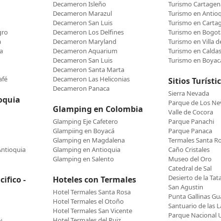
Decameron Isleño
Turismo Cartagen
Decameron Marazul
Turismo en Antio
Decameron San Luis
Turismo en Carta
gro
Decameron Los Delfines
Turismo en Bogot
a
Decameron Maryland
Turismo en Villa 
a
Decameron Aquarium
Turismo en Calda
Decameron San Luis
Turismo en Boyac
Decameron Santa Marta
afé
Decameron Las Heliconias
Sitios Turísti
Decameron Panaca
Sierra Nevada
oquia
Parque de Los N
Glamping en Colombia
Valle de Cocora
Glamping Eje Cafetero
Parque Panachi
Glampiing en Boyacá
Parque Panaca
Glamping en Magdalena
Termales Santa R
Antioquia
Glamping en Antioquia
Caño Cristales
Glamping en Salento
Museo del Oro
Catedral de Sal
Desierto de la Tat
ifico -
Hoteles con Termales
San Agustin
Hotel Termales Santa Rosa
Punta Gallinas Gua
Hotel Termales el Otoño
Santuario de las L
Hotel Termales San Vicente
Parque Nacional U
Hotel Termales del Ruiz