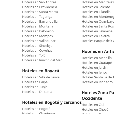
Hoteles en San Andrés
Hoteles en Manizales
Hoteles en Providencia
Hoteles en Salento
Hoteles en Santa Marta
Hoteles en Filandia
Hoteles en Taganga
Hoteles en Montene
Hoteles en Barranquilla
Hoteles en Quimbay
Hoteles en Monteria
Hoteles en Santa Ros
Hoteles en Palomino
Hoteles en Salamina
Hoteles en Mompox
Hoteles en Calarcá
Hoteles en Valledupar
Hoteles Parque del C
Hoteles en Sincelejo
Hoteles en Coveñas
Hoteles en Anti
Hoteles en Tolú
Hoteles en Medellín
Hoteles en Rincón del Mar
Hoteles en Guatapé
Hoteles en Jardin
Hoteles en Boyacá
Hoteles en Jericó
Hoteles en Villa de Leyva
Hoteles Santa Fé de 
Hoteles en Paipa
Hoteles en Rionegro
Hoteles en Tunja
Hoteles en Duitama
Hoteles Zona Pac
Occidente
Hoteles en Bogotá y cercanos
Hoteles en Cali
Hoteles en Bogotá
Hoteles en Chocó
Hoteles en Chapinero