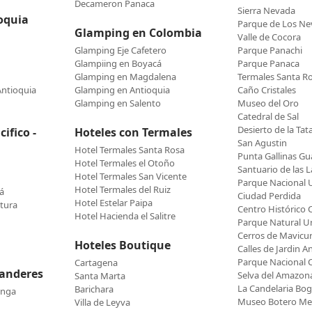
Decameron Panaca
Sierra Nevada
oquia
Parque de Los N
Glamping en Colombia
Valle de Cocora
Glamping Eje Cafetero
Parque Panachi
Glampiing en Boyacá
Parque Panaca
Glamping en Magdalena
Termales Santa R
Antioquia
Glamping en Antioquia
Caño Cristales
Glamping en Salento
Museo del Oro
Catedral de Sal
Desierto de la Tat
ifico -
Hoteles con Termales
San Agustin
Hotel Termales Santa Rosa
Punta Gallinas Gua
Hotel Termales el Otoño
Santuario de las L
Hotel Termales San Vicente
Parque Nacional U
Hotel Termales del Ruiz
á
Ciudad Perdida
Hotel Estelar Paipa
tura
Centro Histórico 
Hotel Hacienda el Salitre
Parque Natural 
Cerros de Mavicu
Hoteles Boutique
Calles de Jardin A
Parque Nacional 
Cartagena
tanderes
Selva del Amazon
Santa Marta
La Candelaria Bo
Barichara
anga
Museo Botero Med
Villa de Leyva