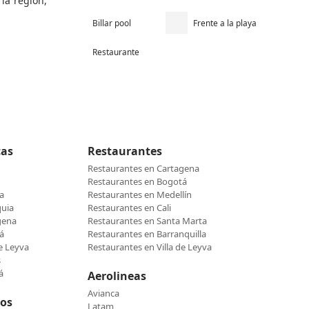
la región,
Billar pool
Frente a la playa
Restaurante
cas
Restaurantes
Restaurantes en Cartagena
Restaurantes en Bogotá
a
Restaurantes en Medellín
quia
Restaurantes en Cali
gena
Restaurantes en Santa Marta
á
Restaurantes en Barranquilla
de Leyva
Restaurantes en Villa de Leyva
s
á
Aerolineas
Avianca
cos
Latam