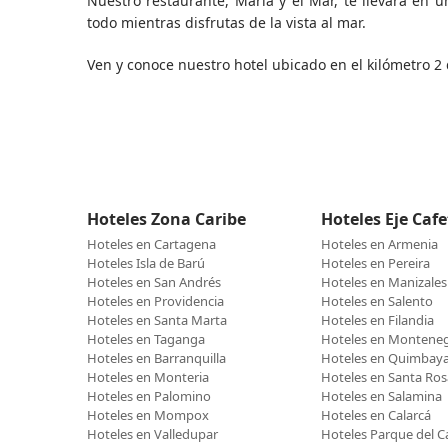
Nuestro restaurante, María y el Mar, te llevará en u
todo mientras disfrutas de la vista al mar.
Ven y conoce nuestro hotel ubicado en el kilómetro 2
Hoteles Zona Caribe
Hoteles Eje Caf
Hoteles en Cartagena
Hoteles en Armenia
Hoteles Isla de Barú
Hoteles en Pereira
Hoteles en San Andrés
Hoteles en Manizales
Hoteles en Providencia
Hoteles en Salento
Hoteles en Santa Marta
Hoteles en Filandia
Hoteles en Taganga
Hoteles en Montene
Hoteles en Barranquilla
Hoteles en Quimbay
Hoteles en Monteria
Hoteles en Santa Ros
Hoteles en Palomino
Hoteles en Salamina
Hoteles en Mompox
Hoteles en Calarcá
Hoteles en Valledupar
Hoteles Parque del C