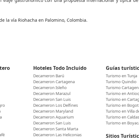
n viaje gastronómico con una propuesta internacional y típica de 
 de la vía Riohacha en Palomino, Colombia.
etero
Hoteles Todo Incluido
Guías turísti
Decameron Barú
Turismo en Tunja
Decameron Cartagena
Turismo Quindio
Decameron Isleño
Turismo Cartagen
Decameron Marazul
Turismo en Antio
Decameron San Luis
Turismo en Carta
gro
Decameron Los Delfines
Turismo en Bogot
a
Decameron Maryland
Turismo en Villa 
a
Decameron Aquarium
Turismo en Calda
Decameron San Luis
Turismo en Boyac
Decameron Santa Marta
afé
Decameron Las Heliconias
Sitios Turísti