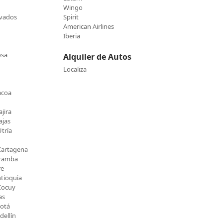
Wingo
evados
Spirit
American Airlines
Iberia
osa
Alquiler de Autos
Localiza
acoa
jira
ajas
tría
Cartagena
Uramba
re
ntioquia
Cocuy
as
gotá
ellín