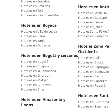
Hoteles en Sincelejo
Hoteles en Coveñas
Hoteles en Anti
Hoteles en Tolú
Hoteles en Medellín
Hoteles en Rincón del Mar
Hoteles en Guatapé
Hoteles en Jardin
Hoteles en Boyacá
Hoteles en Jericó
Hoteles en Villa de Leyva
Hoteles Santa Fé de 
Hoteles en Paipa
Hoteles en Rionegro
Hoteles en Tunja
Hoteles en Duitama
Hoteles Zona Pac
Occidente
Hoteles en Bogotá y cercanos
Hoteles en Cali
Hoteles en Bogotá
Hoteles en Chocó
Hoteles en Chapinero
Hoteles en Capurgan
Hoteles en la Candelaria
Hoteles en Buenaven
Hoteles en Girardot
Hoteles en Pasto
Hoteles en Melgar
Hoteles en Sapzurro
Hoteles en Guatavita
Hoteles en Popayán
Hoteles en Chía
Hoteles en San
Hoteles en Amazonia y
Hoteles en Bucaram
llanos
Hoteles en Barichara