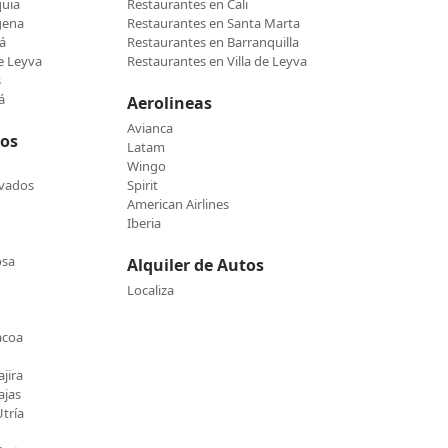
quia
Restaurantes en Cali
gena
Restaurantes en Santa Marta
á
Restaurantes en Barranquilla
de Leyva
Restaurantes en Villa de Leyva
s
á
Aerolineas
Avianca
cos
Latam
Wingo
evados
Spirit
American Airlines
Iberia
osa
Alquiler de Autos
Localiza
acoa
jira
ajas
tría