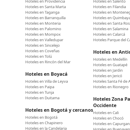
Hoteles en Providencia
Hoteles en Salento
Hoteles en Santa Marta
Hoteles en Filandia
Hoteles en Taganga
Hoteles en Montene
Hoteles en Barranquilla
Hoteles en Quimbay
Hoteles en Monteria
Hoteles en Santa Ros
Hoteles en Palomino
Hoteles en Salamina
Hoteles en Mompox
Hoteles en Calarcá
Hoteles en Valledupar
Hoteles Parque del C
Hoteles en Sincelejo
Hoteles en Coveñas
Hoteles en Anti
Hoteles en Tolú
Hoteles en Medellín
Hoteles en Rincón del Mar
Hoteles en Guatapé
Hoteles en Jardin
Hoteles en Boyacá
Hoteles en Jericó
Hoteles en Villa de Leyva
Hoteles Santa Fé de 
Hoteles en Paipa
Hoteles en Rionegro
Hoteles en Tunja
Hoteles en Duitama
Hoteles Zona Pac
Occidente
Hoteles en Bogotá y cercanos
Hoteles en Cali
Hoteles en Bogotá
Hoteles en Chocó
Hoteles en Chapinero
Hoteles en Capurgan
Hoteles en la Candelaria
Hoteles en Buenaven