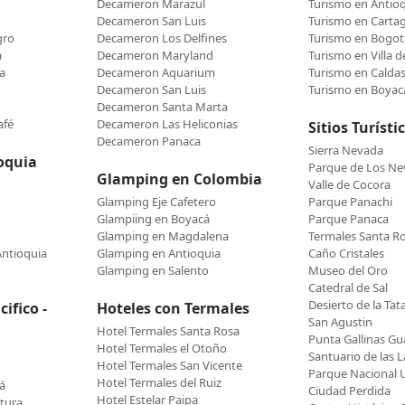
Decameron Marazul
Turismo en Antio
Decameron San Luis
Turismo en Carta
gro
Decameron Los Delfines
Turismo en Bogot
a
Decameron Maryland
Turismo en Villa 
a
Decameron Aquarium
Turismo en Calda
Decameron San Luis
Turismo en Boyac
Decameron Santa Marta
afé
Decameron Las Heliconias
Sitios Turísti
Decameron Panaca
Sierra Nevada
oquia
Parque de Los N
Glamping en Colombia
Valle de Cocora
Glamping Eje Cafetero
Parque Panachi
Glampiing en Boyacá
Parque Panaca
Glamping en Magdalena
Termales Santa R
Antioquia
Glamping en Antioquia
Caño Cristales
Glamping en Salento
Museo del Oro
Catedral de Sal
Desierto de la Tat
ifico -
Hoteles con Termales
San Agustin
Hotel Termales Santa Rosa
Punta Gallinas Gua
Hotel Termales el Otoño
Santuario de las L
Hotel Termales San Vicente
Parque Nacional U
Hotel Termales del Ruiz
á
Ciudad Perdida
Hotel Estelar Paipa
tura