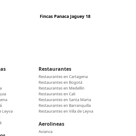
Fincas Panaca Jaguey 18
cas
Restaurantes
Restaurantes en Cartagena
Restaurantes en Bogotá
a
Restaurantes en Medellín
quia
Restaurantes en Cali
gena
Restaurantes en Santa Marta
á
Restaurantes en Barranquilla
de Leyva
Restaurantes en Villa de Leyva
s
á
Aerolineas
Avianca
cos