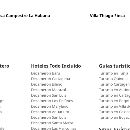
sa Campestre La Habana
Villa Thiago Finca
etero
Hoteles Todo Incluido
Guías turísti
Decameron Barú
Turismo en Tunja
Decameron Cartagena
Turismo Quindio
Decameron Isleño
Turismo Cartagen
Decameron Marazul
Turismo en Antio
Decameron San Luis
Turismo en Carta
gro
Decameron Los Delfines
Turismo en Bogot
a
Decameron Maryland
Turismo en Villa 
a
Decameron Aquarium
Turismo en Calda
Decameron San Luis
Turismo en Boyac
Decameron Santa Marta
afé
Decameron Las Heliconias
Sitios Turísti