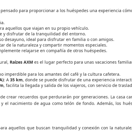
e pensado para proporcionar a los huéspedes una experiencia cómo
ia.
a aquellos que viajan en su propio vehículo.
e y disfrutar de la tranquilidad del entorno.
so desayuno, ideal para disfrutar en familia o con amigos.
frutar de la naturaleza y compartir momentos especiales.
 simplemente relajarse en compañía de otros huéspedes.
ural,
Raízes AXM
es el lugar perfecto para unas vacaciones famili
no imperdible para los amantes del café y la cultura cafetera.
A)
: A
35 km
, donde se puede disfrutar de una experiencia interacti
km
, facilita la llegada y salida de los viajeros, con servicio de trasl
o de crear recuerdos que perdurarán por generaciones. La casa ca
 y el nacimiento de agua como telón de fondo. Además, los hués
para aquellos que buscan tranquilidad y conexión con la naturalez