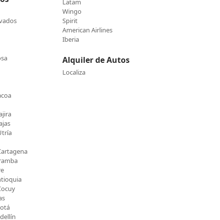
Latam
Wingo
evados
Spirit
American Airlines
Iberia
osa
Alquiler de Autos
Localiza
acoa
jira
ajas
tría
Cartagena
Uramba
re
ntioquia
Cocuy
as
gotá
ellín