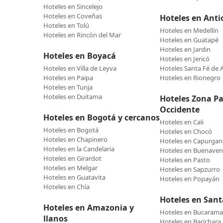
Hoteles en Sincelejo
Hoteles en Coveñas
Hoteles en Anti
Hoteles en Tolú
Hoteles en Medellín
Hoteles en Rincón del Mar
Hoteles en Guatapé
Hoteles en Jardin
Hoteles en Boyacá
Hoteles en Jericó
Hoteles en Villa de Leyva
Hoteles Santa Fé de 
Hoteles en Paipa
Hoteles en Rionegro
Hoteles en Tunja
Hoteles en Duitama
Hoteles Zona Pac
Occidente
Hoteles en Bogotá y cercanos
Hoteles en Cali
Hoteles en Bogotá
Hoteles en Chocó
Hoteles en Chapinero
Hoteles en Capurgan
Hoteles en la Candelaria
Hoteles en Buenaven
Hoteles en Girardot
Hoteles en Pasto
Hoteles en Melgar
Hoteles en Sapzurro
Hoteles en Guatavita
Hoteles en Popayán
Hoteles en Chía
Hoteles en San
Hoteles en Amazonia y
Hoteles en Bucaram
llanos
Hoteles en Barichara