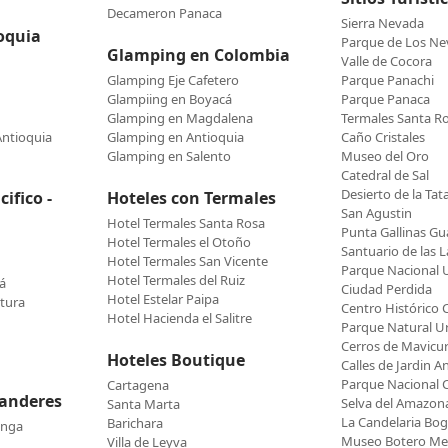
Decameron Panaca
Sierra Nevada
oquia
Parque de Los N
Glamping en Colombia
Valle de Cocora
Glamping Eje Cafetero
Parque Panachi
Glampiing en Boyacá
Parque Panaca
Glamping en Magdalena
Termales Santa R
Antioquia
Glamping en Antioquia
Caño Cristales
Glamping en Salento
Museo del Oro
Catedral de Sal
Desierto de la Tat
ifico -
Hoteles con Termales
San Agustin
Hotel Termales Santa Rosa
Punta Gallinas Gua
Hotel Termales el Otoño
Santuario de las L
Hotel Termales San Vicente
Parque Nacional U
Hotel Termales del Ruiz
á
Ciudad Perdida
Hotel Estelar Paipa
tura
Centro Histórico 
Hotel Hacienda el Salitre
Parque Natural 
Cerros de Mavicu
Hoteles Boutique
Calles de Jardin A
Parque Nacional 
Cartagena
tanderes
Selva del Amazon
Santa Marta
La Candelaria Bo
Barichara
anga
Museo Botero Med
Villa de Leyva