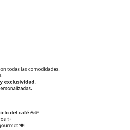
on todas las comodidades.
l.
 y exclusividad
.
personalizadas.
iclo del café
☕🌱
ivos ✨
gourmet 🍽️