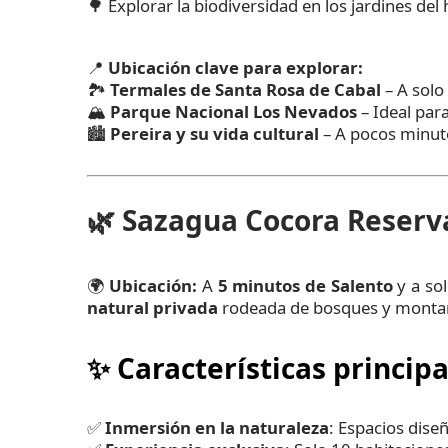
🌳 Explorar la biodiversidad en los jardines del 
📍
Ubicación clave para explorar:
🏞️
Termales de Santa Rosa de Cabal
– A solo
🏔️
Parque Nacional Los Nevados
– Ideal par
🏙️
Pereira y su vida cultural
– A pocos minuto
🌿
Sazagua Cocora Reserva
🌍
Ubicación:
A
5 minutos de Salento
y a so
natural privada
rodeada de bosques y monta
✨
Características principa
✅
Inmersión en la naturaleza
: Espacios diseñ