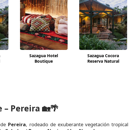
a
Sazagua Hotel
Sazagua Cocora
l
Boutique
Reserva Natural
 – Pereira
🏡🌴
o de
Pereira
, rodeado de exuberante vegetación tropical