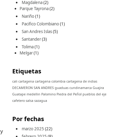
Magdalena
(2)
Parque Tayrona
(2)
Nariño
(1)
Pacifico Colombiano
(1)
San Andres Islas
(5)
Santander
(3)
Tolima
(1)
Melgar
(1)
Etiquetas
cali
cartagena
cartagena colombia
cartagena de indias
DECAMERON SAN ANDRES
guaduas cundinamarca
Guajira
Guatape
medellin
Palomino
Piedra del Peñol
pueblos del eje
cafetero
salsa
sazagua
Por fechas
marzo 2025
(22)
 y
febrero 2025
(8)