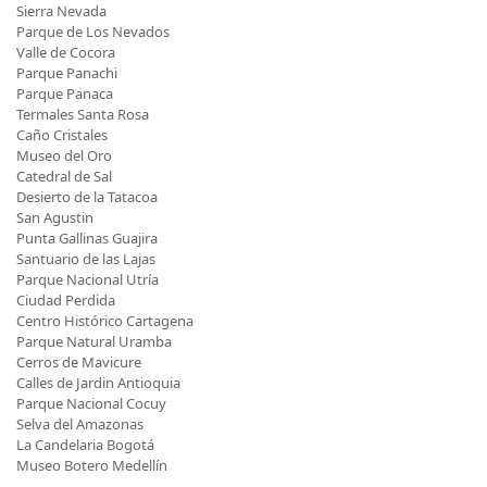
Sierra Nevada
Parque de Los Nevados
Valle de Cocora
Parque Panachi
Parque Panaca
Termales Santa Rosa
Caño Cristales
Museo del Oro
Catedral de Sal
Desierto de la Tatacoa
San Agustin
Punta Gallinas Guajira
Santuario de las Lajas
Parque Nacional Utría
Ciudad Perdida
Centro Histórico Cartagena
Parque Natural Uramba
Cerros de Mavicure
Calles de Jardin Antioquia
Parque Nacional Cocuy
Selva del Amazonas
La Candelaria Bogotá
Museo Botero Medellín