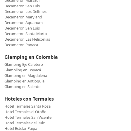
Decameron Marazul
Decameron San Luis
Decameron Los Delfines
Decameron Maryland
Decameron Aquarium
Decameron San Luis
Decameron Santa Marta
Decameron Las Heliconias
Decameron Panaca
Glamping en Colombia
Glamping Eje Cafetero
Glampiing en Boyacá
Glamping en Magdalena
Glamping en Antioquia
Glamping en Salento
Hoteles con Termales
Hotel Termales Santa Rosa
Hotel Termales el Otoño
Hotel Termales San Vicente
Hotel Termales del Ruiz
Hotel Estelar Paipa