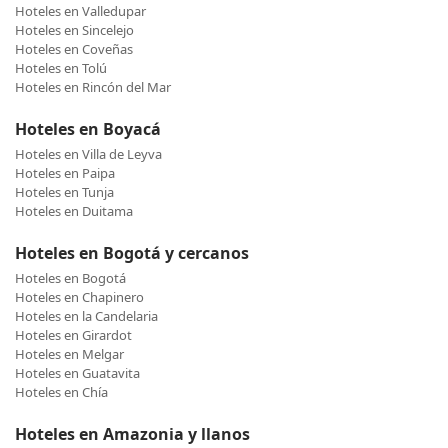
Hoteles en Valledupar
Hoteles en Sincelejo
Hoteles en Coveñas
Hoteles en Tolú
Hoteles en Rincón del Mar
Hoteles en Boyacá
Hoteles en Villa de Leyva
Hoteles en Paipa
Hoteles en Tunja
Hoteles en Duitama
Hoteles en Bogotá y cercanos
Hoteles en Bogotá
Hoteles en Chapinero
Hoteles en la Candelaria
Hoteles en Girardot
Hoteles en Melgar
Hoteles en Guatavita
Hoteles en Chía
Hoteles en Amazonia y llanos