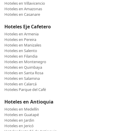
Hoteles en Villavicencio
Hoteles en Amazonas
Hoteles en Casanare
Hoteles Eje Cafetero
Hoteles en Armenia
Hoteles en Pereira
Hoteles en Manizales
Hoteles en Salento
Hoteles en Filandia
Hoteles en Montenegro
Hoteles en Quimbaya
Hoteles en Santa Rosa
Hoteles en Salamina
Hoteles en Calarcá
Hoteles Parque del Café
Hoteles en Antioquia
Hoteles en Medellín
Hoteles en Guatapé
Hoteles en Jardin
Hoteles en Jericó